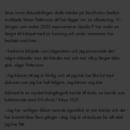
OCR
MP
INTERNATIONELLA
GRENPROGRAM &
PARAFRIIDRO
Strax innan diskustävlingen skulle inledas på Stockholms Stadion
MÄSTERSKAP
POÄNGTABELLER
TT
NYHETER SAMARBETEN &
avslöjade Simon Pettersson att han lägger ner sin elitsatsning. 31-
DIAMOND
SUPPORTRAR
TÄVLINGSTILLSTÅND &
åringen som sedan 2023 representerar Upsala IF har under en
LEAGUE
INTYG
längre tid kämpat med sin kastning och under sommaren har
UTMÄRKELSER OCH
KASTSÄKERH
beslutet vuxit fram.
MÄSTERSKAPSGRUPPEN
PRISER
ET
2026
NYHETER FRÅN
- Tankarna började i juni någonstans och jag processade det i
SVENSKA
BANMÄTNIN
VÄRLDSREKORD
några månader men det kändes mer och mer rätt ju längre tiden
RF
G
gick, säger Pettersson.
SVENSKA
TÄVLINGAR FÖR
VÄRLDSÅRSBÄSTAN
BARN
- Jag känner att jag är färdig, och att jag inte har lika kul med
ANTIDOPING
NCAA – AMERIKANSKA
diskusen som jag har haft tidigare. Jag känner mig klar.
TÄVLINGAR FÖR
UNIVERSITETSMÄSTERSKAPEN
UTBILDNING
UNGDOM
Därmed är en mycket framgångsrik karriär till ända, en karriär som
AR
GP-
kulminerade med OS-silvret i Tokyo 2021.
FINALEN
MEDICINSK
DISPENS
- Jag har verkligen älskat varenda ögonblick av min karriär och det
ATEA
SVENSKA MÄSTERSKAP
FRIIDROTTSGALAN
VISTELSERAPPORTERI
har kommit tårar flera gånger i dag. Jag är så tacksam för allt stöd
NG
jag har fått.
SM-TÄVLINGAR OCH