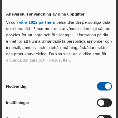
ANSÖKA OM SANKTION
ELITFRIIDROTT & STUDIER
fantastiska prestationer.
WORLD ATHLETICS GLOBAL
Ansvarsfull användning av dina uppgifter
GYMNASIESTUDIER &
CALENDAR
FRIIDROTTSSATSNING
Vi och
våra 1022 partners
behandlar din personliga data,
VANLIGA
HÖGSKOLESTUDIER &
som t.ex. ditt IP-nummer, och använder teknologi såsom
FRÅGOR
FRIIDROTTSSATSNING
cookies för att lagra och få tillgång till information på din
Text:
MANUALER &
enhet för att kunna tillhandahålla personliga annonser och
EKONOMISKT STÖD &
INSTRUKTIONSFILMER
Kommunikationsavdelningen
STIPENDIER
innehåll, annons- och innehållsmätning, åskådarinsikter
kommunikation@friidrott.se
GODKÄNT
och produktutveckling. Du kan själv välja vilka som får
LOPP
använda din data och i vilka syften.
ELITIDROTTSMILJÖ
Med din tillåtelse skulle vi även vilja:
ER
MEDALJER OCH
Samla in information om din geografiska plats
Samtyckesval
Nödvändig
som kan ha en noggrannhet på upp till flera meter
MÄRKEN
Relaterade nyheter
FALU
N
Identifiera din enhet genom att aktivt skanna den
för specifika kännetecken (fingeravtryck)
GÖTEBOR
Inställningar
G
Ta reda på mer om hur dina personliga uppgifter
BESKRIVNING AV
behandlas och ställ in dina preferenser i
detaljsektionen
.
KARLSTA