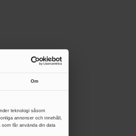
Om
änder teknologi såsom
rsonliga annonser och innehåll,
a som får använda din data