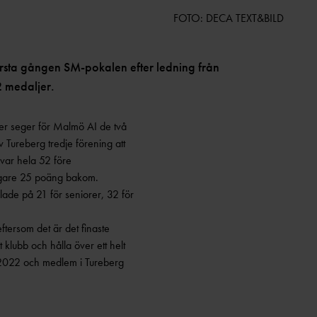
FOTO: DECA TEXT&BILD
första gången SM-pokalen efter ledning från
2 medaljer.
er seger för Malmö AI de två
 Tureberg tredje förening att
var hela 52 före
igare 25 poäng bakom.
ade på 21 för seniorer, 32 för
ftersom det är det finaste
 klubb och hålla över ett helt
 2022 och medlem i Tureberg