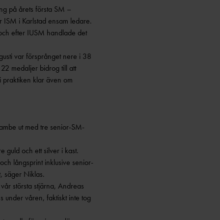
ng på årets första SM –
 ISM i Karlstad ensam ledare.
och efter IUSM handlade det
usti var försprånget nere i 38
 medaljer bidrog till att
 i praktiken klar även om
ambe ut med tre senior-SM-
guld och ett silver i kast.
h långsprint inklusive senior-
 säger Niklas.
 vår största stjärna, Andreas
under våren, faktiskt inte tog