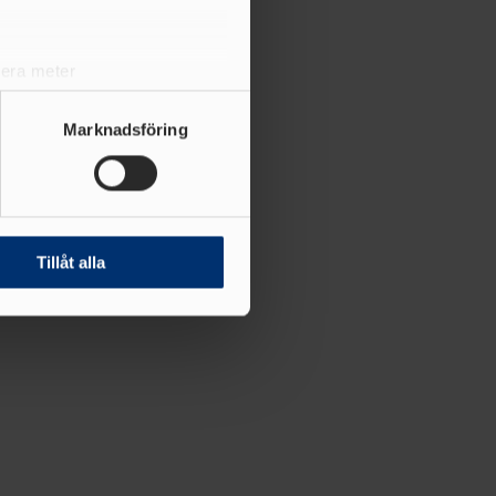
lera meter
ryck)
ljsektionen
. Du kan ändra
Marknadsföring
andahålla funktioner för
n information från din enhet
 tur kombinera informationen
Tillåt alla
deras tjänster.