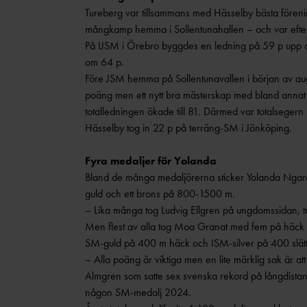
Tureberg var tillsammans med Hässelby bästa föreni
mångkamp hemma i Sollentunahallen – och var efter
På IJSM i Örebro byggdes en ledning på 59 p upp 
om 64 p.
Före JSM hemma på Sollentunavallen i början av aug
poäng men ett nytt bra mästerskap med bland annat 22
totalledningen ökade till 81. Därmed var totalsegern
Hässelby tog in 22 p på terräng-SM i Jönköping.
Fyra medaljer för Yolanda
Bland de många medaljörerna sticker Yolanda Ngar
guld och ett brons på 800-1500 m.
– Lika många tog Ludvig Ellgren på ungdomssidan, tre 
Men flest av alla tog Moa Granat med fem på häck oc
SM-guld på 400 m häck och ISM-silver på 400 slätt,
– Alla poäng är viktiga men en lite märklig sak är att
Almgren som satte sex svenska rekord på långdistans 
någon SM-medalj 2024.