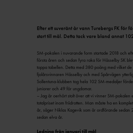
Efter ett suveränt år vann Turebergs FK för 
start till mål. Detta tack vare bland annat 10
SM-pokalen i nuvarande form startade 2018 och eft
första åren och sedan fyra raka för Hässelby SK blev
toppa tabellen. Detta med 380 poäng med vilket de 
fjolårsvinnaren Hässelby och med Spårvägen ytterl
Sollentuna-klubben tog hela 102 SM-medaljer fördel
juniorer och 49 för ungdomar.
– Jag är oerhört stolt över att vi vinner SM-pokalen e
totalpriset inom friidrotten. Man måste ha en komplett
år, säger Niklas Kagevik som är ordförande sedan
sedan elva år.
Ledning från januari till mål