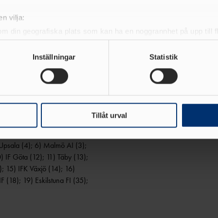
klas minns speciellt.
n vilja:
tom Asgede spurtade till
om din geografiska plats som kan ha en noggrannhet på upp till f
n Andreas Kramer. Det andra är
genom att aktivt skanna den för specifika kännetecken (fingeravt
ingar och en härlig atmosfär,
rsonliga uppgifter behandlas och ställ in dina preferenser i
deta
Inställningar
Statistik
ke när som helst från cookie-förklaringen.
e för att anpassa innehållet och annonserna till användarna, tillh
aceringsmässigt bland de 20
vår trafik. Vi vidarebefordrar även sådana identifierare och anna
, Lidingö från 20:e till 14:e och
nnons- och analysföretag som vi samarbetar med. Dessa kan i sin
Tillåt urval
har tillhandahållit eller som de har samlat in när du har använt 
s: 1) Tureberg (2); 2)
Upsala (4); 6) Malmö AI (3);
 IF Göta (12); 11) Täby (13);
); 15) IFK Växjö (14); 16)
(18); 19) Eskilstuna FI (35);