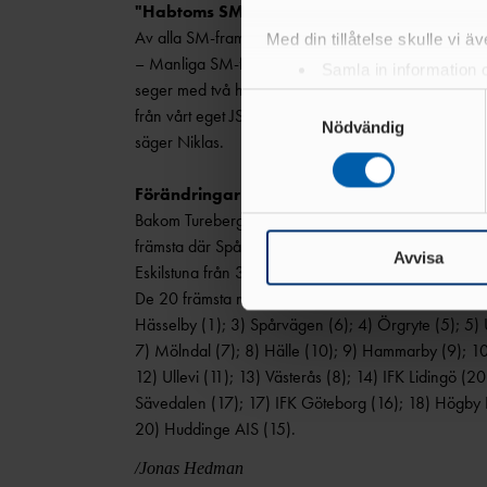
"Habtoms SM-guld var speciellt"
Av alla SM-framgångar under 2024 är det två som Ni
Med din tillåtelse skulle vi äve
– Manliga SM-finalen på 800 m i Uddevalla när Hab
Samla in information 
seger med två hundradelar före 16-faldige vinnare
Identifiera din enhet 
Samtyckesval
från vårt eget JSM på Sollentunavallen med bra tävl
Ta reda på mer om hur dina pe
Nödvändig
säger Niklas.
eller dra tillbaka ditt samtyc
Förändringar jämfört med 2023
Vi använder enhetsidentifierar
Bakom Tureberg var de bara mindre förändringar pl
sociala medier och analysera 
främsta där Spårvägen gick från sjätte till tredje plats
till de sociala medier och a
Avvisa
Eskilstuna från 35:e till 18:e.
med annan information som du 
De 20 främsta med 2023 års placering inom parente
Hässelby (1); 3) Spårvägen (6); 4) Örgryte (5); 5) 
7) Mölndal (7); 8) Hälle (10); 9) Hammarby (9); 10)
12) Ullevi (11); 13) Västerås (8); 14) IFK Lidingö (20
Sävedalen (17); 17) IFK Göteborg (16); 18) Högby IF 
20) Huddinge AIS (15).
/Jonas Hedman