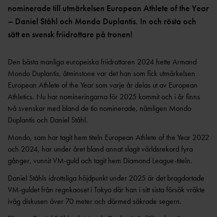
OCR
MP
nominerade till utmärkelsen European Athlete of the Year
INTERNATIONELLA
GRENPROGRAM &
PARAFRIIDRO
– Daniel Ståhl och Mondo Duplantis. In och rösta och
MÄSTERSKAP
POÄNGTABELLER
TT
NYHETER SAMARBETEN &
sätt en svensk friidrottare på tronen!
DIAMOND
SUPPORTRAR
TÄVLINGSTILLSTÅND &
LEAGUE
INTYG
UTMÄRKELSER OCH
Den bästa manliga europeiska friidrottaren 2024 hette Armand
KASTSÄKERH
MÄSTERSKAPSGRUPPEN
PRISER
Mondo Duplantis, åtminstone var det han som fick utmärkelsen
ET
2026
NYHETER FRÅN
European Athlete of the Year som varje år delas ut av European
SVENSKA
BANMÄTNIN
VÄRLDSREKORD
Athletics. Nu har nomineringarna för 2025 kommit och i år finns
RF
G
två svenskar med bland de tio nominerade, nämligen Mondo
SVENSKA
TÄVLINGAR FÖR
Duplantis och Daniel Ståhl.
VÄRLDSÅRSBÄSTAN
BARN
ANTIDOPING
NCAA – AMERIKANSKA
Mondo, som har tagit hem titeln European Athlete of the Year 2022
TÄVLINGAR FÖR
UNIVERSITETSMÄSTERSKAPEN
UTBILDNING
UNGDOM
och 2024, har under året bland annat slagit världsrekord fyra
AR
GP-
gånger, vunnit VM-guld och tagit hem Diamond League-titeln.
FINALEN
MEDICINSK
Daniel Ståhls idrottsliga höjdpunkt under 2025 är det bragdartade
DISPENS
ATEA
VM-guldet från regnkaoset i Tokyo där han i sitt sista försök vräkte
SVENSKA MÄSTERSKAP
FRIIDROTTSGALAN
VISTELSERAPPORTERI
iväg diskusen över 70 meter och därmed säkrade segern.
NG
SM-TÄVLINGAR OCH