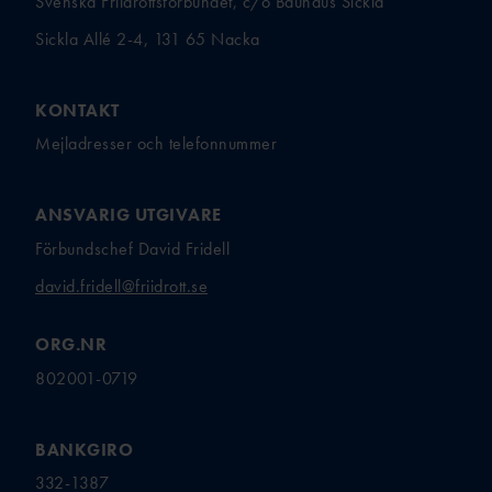
Svenska Friidrottsförbundet, c/o Bauhaus Sickla
Sickla Allé 2-4, 131 65 Nacka
KONTAKT
Mejladresser och telefonnummer
ANSVARIG UTGIVARE
Förbundschef David Fridell
david.fridell@friidrott.se
ORG.NR
802001-0719
BANKGIRO
332-1387