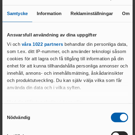
ANSÖKA OM SANKTION
ELITFRIIDROTT & STUDIER
Vem som får utmärkelsen avgörs till 25 procent av allmänhetens
WORLD ATHLETICS GLOBAL
Samtycke
Information
Reklaminställningar
Om
röstning, 25 procent av medlemsförbundens röster, 25 procent av
GYMNASIESTUDIER &
CALENDAR
mediernas röster och 25 procent av röster från en expertpanel. Tre
FRIIDROTTSSATSNING
VANLIGA
finalister i varje kategori tas ut och vinnarna presenteras slutligen
HÖGSKOLESTUDIER &
FRÅGOR
Ansvarsfull användning av dina uppgifter
på Golden Track, en gala som äger rum i Batumi i Georgien den
FRIIDROTTSSATSNING
MANUALER &
25 oktober.
Vi och
våra 1022 partners
behandlar din personliga data,
EKONOMISKT STÖD &
INSTRUKTIONSFILMER
som t.ex. ditt IP-nummer, och använder teknologi såsom
STIPENDIER
GODKÄNT
cookies för att lagra och få tillgång till information på din
LOPP
enhet för att kunna tillhandahålla personliga annonser och
innehåll, annons- och innehållsmätning, åskådarinsikter
Text:
och produktutveckling. Du kan själv välja vilka som får
ELITIDROTTSMILJÖ
Kommunikationsavdelningen
använda din data och i vilka syften.
ER
MEDALJER OCH
kommunikation@friidrott.se
MÄRKEN
FALU
Med din tillåtelse skulle vi även vilja:
N
Samla in information om din geografiska plats
Samtyckesval
GÖTEBOR
Nödvändig
som kan ha en noggrannhet på upp till flera meter
G
Identifiera din enhet genom att aktivt skanna den
BESKRIVNING AV
KARLSTA
för specifika kännetecken (fingeravtryck)