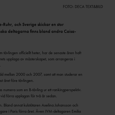
FOTO: DECA TEXT&BILD
e-Ruhr, och Sverige skickar en stor
venska deltagarna finns bland andra Caisa-
tävlingen officiellt heter, har de senaste åren haft
årets upplaga av mästerskapet, som arrangeras i
.
 född mellan 2000 och 2007, samt att man studerar en
t året före tävlingen.
sas numera som en B-tävling ur ett rankingperspektiv.
vid förra upplagan för två år sedan.
n. Bland annat kulstötaren Axelina Johansson och
are i Paris förra året. Även IVM-deltagaren Emilia