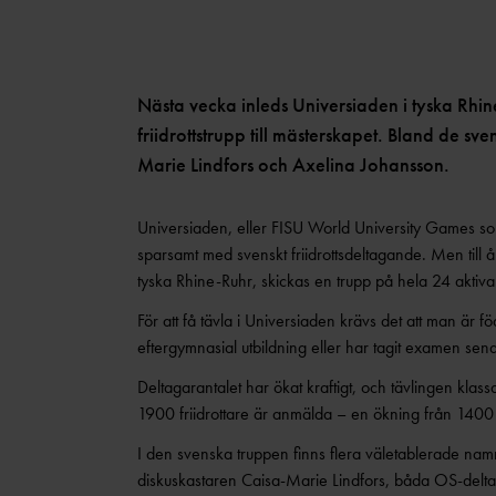
Nästa vecka inleds Universiaden i tyska Rhin
friidrottstrupp till mästerskapet. Bland de s
Marie Lindfors och Axelina Johansson.
Universiaden, eller FISU World University Games som 
sparsamt med svenskt friidrottsdeltagande. Men till 
tyska Rhine-Ruhr, skickas en trupp på hela 24 aktiva
För att få tävla i Universiaden krävs det att man är
eftergymnasial utbildning eller har tagit examen senas
Deltagarantalet har ökat kraftigt, och tävlingen klas
1900 friidrottare är anmälda – en ökning från 1400 
I den svenska truppen finns flera väletablerade nam
diskuskastaren Caisa-Marie Lindfors, båda OS-deltag