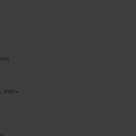
r
 häck
m, 5000 m
jd