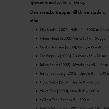
Sjöstrand är med och tävlar i tresteg.
Den svenska truppen till Universiaden:
Män
Nils Bredin (2002), Hälle IF – 3000 m hinde
Alfons Haals (2002), Västerås FK – Slägga
Gustav Karlsson (2000), Örgryte IS – 400 m
Teo Paganus (2003), Turebergs FK – Diskus
Jakob Rahm (2002), Sävedalens AIK – Spjut
Jesper Sandberg (2002), Upsala IF – 1500 
Hugo Sörby (2001), Upsala IF – Slägga
Viktor Thor (2000), Strands IF – 100 m
William Thor, Strands IF – 100 m
Joakim Wadstein (2000), Mölndals AIK – Hö