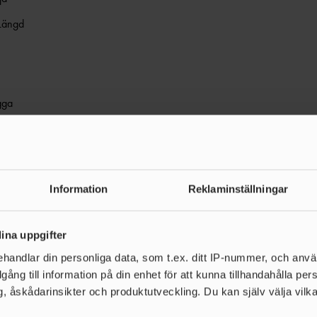
Längd
gga
la
Stav
Information
Reklaminställningar
kus
ina uppgifter
iskus
handlar din personliga data, som t.ex. ditt IP-nummer, och anv
illgång till information på din enhet för att kunna tillhandahålla pe
800 m, 1500 m
, åskådarinsikter och produktutveckling. Du kan själv välja vilk