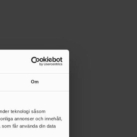
Om
änder teknologi såsom
rsonliga annonser och innehåll,
a som får använda din data