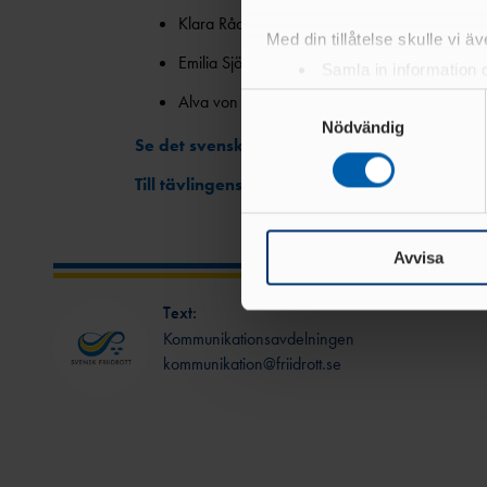
Klara Rådbo (2001), Hässelby SK – Längd
Med din tillåtelse skulle vi äve
Emilia Sjöstrand (2002), Hellas FK – Tresteg
Samla in information 
Identifiera din enhet 
Alva von Gerber (2000), Huddinge AIS – 1
Samtyckesval
Ta reda på mer om hur dina pe
Nödvändig
Se det svenska tidsprogrammet här.
eller dra tillbaka ditt samtyc
Till tävlingens hemsida.
Vi använder enhetsidentifierar
sociala medier och analysera 
till de sociala medier och a
Avvisa
med annan information som du 
Text:
Kommunikationsavdelningen
kommunikation@friidrott.se