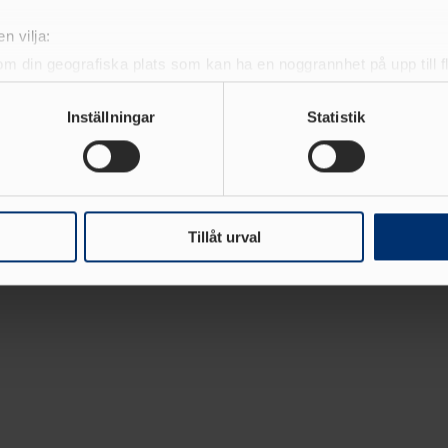
n vilja:
om din geografiska plats som kan ha en noggrannhet på upp till f
genom att aktivt skanna den för specifika kännetecken (fingeravt
00 m häck
rsonliga uppgifter behandlas och ställ in dina preferenser i
deta
Inställningar
Statistik
ke när som helst från cookie-förklaringen.
e för att anpassa innehållet och annonserna till användarna, tillh
vår trafik. Vi vidarebefordrar även sådana identifierare och anna
nnons- och analysföretag som vi samarbetar med. Dessa kan i sin
Tillåt urval
har tillhandahållit eller som de har samlat in när du har använt 