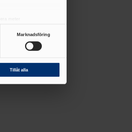
lera meter
ryck)
ljsektionen
. Du kan ändra
Marknadsföring
andahålla funktioner för
n information från din enhet
 tur kombinera informationen
Tillåt alla
deras tjänster.