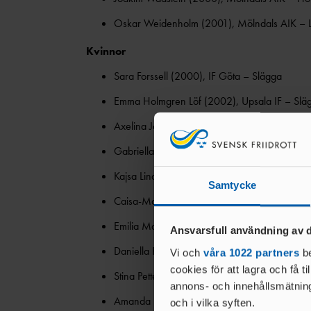
Oskar Weidenholm (2001), Mölndals AIK – 
Kvinnor
Sara Forssell (2000), IF Göta – Slägga
Emma Holmgren Löf (2002), Upsala IF – Slä
Axelina Johansson (2000), Hässelby SK – Ku
Gabriella Jönsson (2001), IFK Helsingborg – 
Kajsa Lindqvist (2000), Upsala IF – Längd
Samtycke
Caisa-Marie Lindfors (2000), Upsala IF – Dis
Emilia Malmehed (2001), IF Göta – Kula
Ansvarsfull användning av d
Daniella Persson (2000), Spårvägens FK – D
Vi och
våra 1022 partners
be
cookies för att lagra och få t
Stina Pettersson (2002), Sävedalens AIK – 
annons- och innehållsmätning
Amanda Rask (2002), IFK Umeå – Spjut
och i vilka syften.