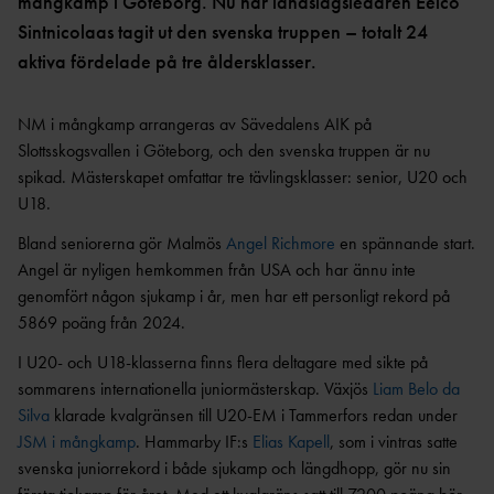
OCR
MP
mångkamp i Göteborg. Nu har landslagsledaren Eelco
INTERNATIONELLA
Sintnicolaas tagit ut den svenska truppen – totalt 24
GRENPROGRAM &
PARAFRIIDRO
MÄSTERSKAP
POÄNGTABELLER
TT
NYHETER SAMARBETEN &
aktiva fördelade på tre åldersklasser.
DIAMOND
SUPPORTRAR
TÄVLINGSTILLSTÅND &
LEAGUE
INTYG
NM i mångkamp arrangeras av Sävedalens AIK på
UTMÄRKELSER OCH
KASTSÄKERH
Slottsskogsvallen i Göteborg, och den svenska truppen är nu
MÄSTERSKAPSGRUPPEN
PRISER
ET
spikad. Mästerskapet omfattar tre tävlingsklasser: senior, U20 och
2026
NYHETER FRÅN
SVENSKA
BANMÄTNIN
U18.
VÄRLDSREKORD
RF
G
Bland seniorerna gör Malmös
Angel Richmore
en spännande start.
SVENSKA
TÄVLINGAR FÖR
Angel är nyligen hemkommen från USA och har ännu inte
VÄRLDSÅRSBÄSTAN
BARN
ANTIDOPING
genomfört någon sjukamp i år, men har ett personligt rekord på
NCAA – AMERIKANSKA
TÄVLINGAR FÖR
5869 poäng från 2024.
UNIVERSITETSMÄSTERSKAPEN
UTBILDNING
UNGDOM
AR
I U20- och U18-klasserna finns flera deltagare med sikte på
GP-
FINALEN
MEDICINSK
sommarens internationella juniormästerskap. Växjös
Liam Belo da
DISPENS
Silva
klarade kvalgränsen till U20-EM i Tammerfors redan under
ATEA
SVENSKA MÄSTERSKAP
JSM i mångkamp
. Hammarby IF:s
Elias Kapell
, som i vintras satte
FRIIDROTTSGALAN
VISTELSERAPPORTERI
NG
svenska juniorrekord i både sjukamp och längdhopp, gör nu sin
SM-TÄVLINGAR OCH