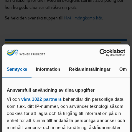
första tiokamp för året. Med ett kvalgräns satt till 7200 poäng bör
ANTIDOPINGPL
GRENPROGRAM
han ha goda chanser att säkra sin plats.
AN
SM-
PRENUMERATIONER
BESTÄMMELSER
Se hela den svenska truppen till
NM i mångkamp här
.
FÖRENINGSPRENUMERATI
ANSÖK/ARRANGERA
ON
MÄSTERSKAP
TRYGGHET
PRIVATPRENUMERATI
SÄKERHETSBESIKTNING LÅNGA
ON
INKLUDERANDE
KAST
FRIIDROTT
Text:
BÄSTA SM-
Kommunikationsavdelningen
TRYGG
FÖRENING
FRIIDROTT
kommunikation@friidrott.se
Samtycke
Information
Reklaminställningar
Om
LAG-
RESULTATRAPPORTERI
SÄKER
SM
NG
FRIIDROTT
SVENSKA
FRISK
AREN
Ansvarsfull användning av dina uppgifter
FRIIDROTTSCUPEN
FRIIDROTT
A
Vi och
våra 1022 partners
behandlar din personliga data,
LAG-
FRIIDROTTENS SPELREGLER -
LÅNGLOP
som t.ex. ditt IP-nummer, och använder teknologi såsom
USM
Relaterade nyheter
UPPFÖRANDEKOD
P
cookies för att lagra och få tillgång till information på din
enhet för att kunna tillhandahålla personliga annonser och
innehåll, annons- och innehållsmätning, åskådarinsikter