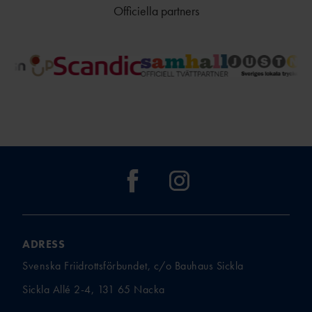
TÄVLAR NÄR OCH VAR?
Officiella partners
ADRESS
Svenska Friidrottsförbundet, c/o Bauhaus Sickla
Sickla Allé 2-4, 131 65 Nacka