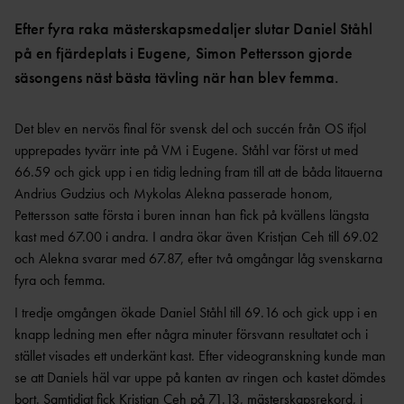
OCR
MP
INTERNATIONELLA
GRENPROGRAM &
PARAFRIIDRO
Efter fyra raka mästerskapsmedaljer slutar Daniel Ståhl
MÄSTERSKAP
POÄNGTABELLER
TT
NYHETER SAMARBETEN &
på en fjärdeplats i Eugene, Simon Pettersson gjorde
DIAMOND
SUPPORTRAR
TÄVLINGSTILLSTÅND &
säsongens näst bästa tävling när han blev femma.
LEAGUE
INTYG
UTMÄRKELSER OCH
KASTSÄKERH
MÄSTERSKAPSGRUPPEN
Det blev en nervös final för svensk del och succén från OS ifjol
PRISER
ET
upprepades tyvärr inte på VM i Eugene. Ståhl var först ut med
2026
NYHETER FRÅN
SVENSKA
BANMÄTNIN
66.59 och gick upp i en tidig ledning fram till att de båda litauerna
VÄRLDSREKORD
RF
G
Andrius Gudzius och Mykolas Alekna passerade honom,
SVENSKA
TÄVLINGAR FÖR
Pettersson satte första i buren innan han fick på kvällens längsta
VÄRLDSÅRSBÄSTAN
BARN
kast med 67.00 i andra. I andra ökar även Kristjan Ceh till 69.02
ANTIDOPING
NCAA – AMERIKANSKA
TÄVLINGAR FÖR
och Alekna svarar med 67.87, efter två omgångar låg svenskarna
UNIVERSITETSMÄSTERSKAPEN
UTBILDNING
UNGDOM
fyra och femma.
AR
GP-
I tredje omgången ökade Daniel Ståhl till 69.16 och gick upp i en
FINALEN
MEDICINSK
knapp ledning men efter några minuter försvann resultatet och i
DISPENS
ATEA
stället visades ett underkänt kast. Efter videogranskning kunde man
SVENSKA MÄSTERSKAP
FRIIDROTTSGALAN
VISTELSERAPPORTERI
se att Daniels häl var uppe på kanten av ringen och kastet dömdes
NG
SM-TÄVLINGAR OCH
bort. Samtidigt fick Kristjan Ceh på 71.13, mästerskapsrekord, i