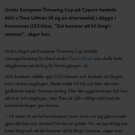
OCR
MP
INTERNATIONELLA
GRENPROGRAM &
PARAFRIIDRO
Under European Throwing Cup på Cypern kastade
MÄSTERSKAP
POÄNGTABELLER
TT
NYHETER SAMARBETEN &
MAI:s Thea Löfman till sig en silvermedalj i slägga i
DIAMOND
SUPPORTRAR
TÄVLINGSTILLSTÅND &
kvinnornas U23-klass. ”Det kommer att bli långt i
LEAGUE
INTYG
sommar”, säger hon.
UTMÄRKELSER OCH
KASTSÄKERH
MÄSTERSKAPSGRUPPEN
PRISER
ET
2026
Andra dagen på European Throwing Cup innebär
NYHETER FRÅN
SVENSKA
BANMÄTNIN
säsongsinledning för bland andra
Thea Löfman
som skulle testa
VÄRLDSREKORD
RF
G
släggformen på tävling för första gången i år.
SVENSKA
TÄVLINGAR FÖR
VÄRLDSÅRSBÄSTAN
MAI-kastaren ställde upp i U23-klassen och kastade sitt längsta
BARN
ANTIDOPING
kast i andra omgången. Kastet mätte 69.06 och blev det sista
NCAA – AMERIKANSKA
TÄVLINGAR FÖR
UNIVERSITETSMÄSTERSKAPEN
UTBILDNING
godkända kastet i hennes tävling. Efter lite ryggkänningar fick hon
UNGDOM
AR
stå över två omgångar, men Thea är själv väldigt nöjd med de
GP-
besked tävlingen gav henne.
FINALEN
MEDICINSK
DISPENS
ATEA
– 69 meter är ett fint formbesked i mars även om jag gärna hade
SVENSKA MÄSTERSKAP
FRIIDROTTSGALAN
VISTELSERAPPORTERI
gjort alla kast och utmanat Nicola om guldet. Nu vet jag att jag kan
NG
SM-TÄVLINGAR OCH
kasta långt och att det kommer att bli långt i sommar, säger hon.