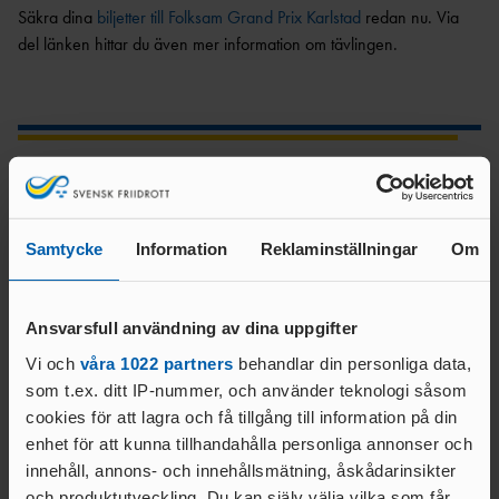
ANTIDOPINGPL
GRENPROGRAM
Säkra dina
biljetter till Folksam Grand Prix Karlstad
redan nu. Via
AN
SM-
del länken hittar du även mer information om tävlingen.
PRENUMERATIONER
BESTÄMMELSER
FÖRENINGSPRENUMERATI
ANSÖK/ARRANGERA
ON
MÄSTERSKAP
TRYGGHET
PRIVATPRENUMERATI
SÄKERHETSBESIKTNING LÅNGA
ON
INKLUDERANDE
Text:
KAST
FRIIDROTT
Kommunikationsavdelningen
BÄSTA SM-
TRYGG
kommunikation@friidrott.se
FÖRENING
FRIIDROTT
Samtycke
Information
Reklaminställningar
Om
LAG-
RESULTATRAPPORTERI
SÄKER
SM
NG
FRIIDROTT
SVENSKA
Ansvarsfull användning av dina uppgifter
FRISK
AREN
FRIIDROTTSCUPEN
FRIIDROTT
A
Vi och
våra 1022 partners
behandlar din personliga data,
LAG-
Relaterade nyheter
som t.ex. ditt IP-nummer, och använder teknologi såsom
FRIIDROTTENS SPELREGLER -
LÅNGLOP
USM
cookies för att lagra och få tillgång till information på din
UPPFÖRANDEKOD
P
enhet för att kunna tillhandahålla personliga annonser och
innehåll, annons- och innehållsmätning, åskådarinsikter
och produktutveckling. Du kan själv välja vilka som får