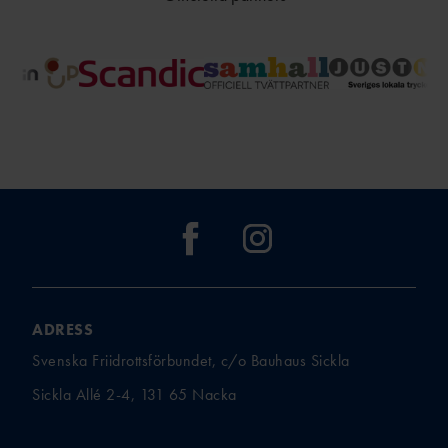
TÄVLAR NÄR OCH VAR?
ADRESS
Svenska Friidrottsförbundet, c/o Bauhaus Sickla
Sickla Allé 2-4, 131 65 Nacka