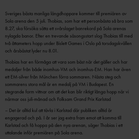
OCR
MP
INTERNATIONELLA
GRENPROGRAM &
PARAFRIIDRO
Sveriges bästa manliga längdhoppare kommer till premiären av
MÄSTERSKAP
POÄNGTABELLER
TT
NYHETER SAMARBETEN &
Sola arena den 5 juli. Thobias, som har ett personbästa så bra som
DIAMOND
SUPPORTRAR
TÄVLINGSTILLSTÅND &
8.27, ska försöka sätta ett svårslaget banrekord på Sola arenas
LEAGUE
INTYG
nylagda banor. Efter en trevande säsongsstart slog Thobias till med
UTMÄRKELSER OCH
KASTSÄKERH
två åttameters hopp under Bislett Games i Oslo på torsdagskvällen
MÄSTERSKAPSGRUPPEN
PRISER
ET
och årsbästat lyder nu 8.01.
2026
NYHETER FRÅN
SVENSKA
BANMÄTNIN
VÄRLDSREKORD
Thobias har en förmåga att vara som bäst när det gäller och har
RF
G
medaljer från både inomhus-VM och inomhus-EM. Han har även
SVENSKA
TÄVLINGAR FÖR
ett EM-silver från München förra sommaren. Nästa steg och
VÄRLDSÅRSBÄSTAN
BARN
ANTIDOPING
sommarens stora mål är en medalj på VM i Budapest. En
NCAA – AMERIKANSKA
TÄVLINGAR FÖR
stegrande form vittnar om att det kan blir riktigt långa hopp när vi
UNIVERSITETSMÄSTERSKAPEN
UTBILDNING
UNGDOM
närmar oss juli-månad och Folksam Grand Prix Karlstad
AR
GP-
FINALEN
MEDICINSK
– Det är alltid kul att tävla i Karlstad där publiken alltid är
DISPENS
engagerad och på. I år ser jag extra fram emot att komma till
ATEA
SVENSKA MÄSTERSKAP
FRIIDROTTSGALAN
VISTELSERAPPORTERI
Karlstad och få hoppa på den nya arenan, säger Thobias i ett
NG
uttalande inför premiären på Sola arena.
SM-TÄVLINGAR OCH