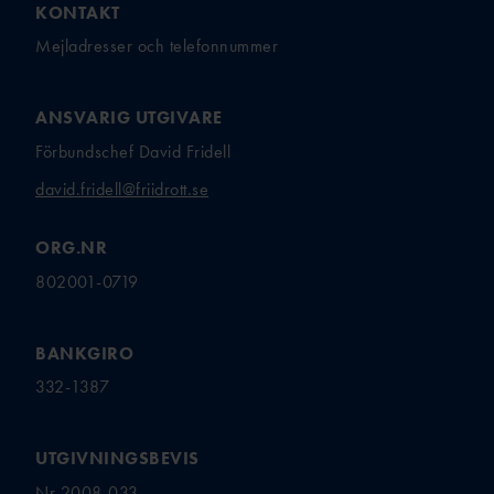
KONTAKT
Mejladresser och telefonnummer
ANSVARIG UTGIVARE
Förbundschef David Fridell
david.fridell@friidrott.se
ORG.NR
802001-0719
BANKGIRO
332-1387
UTGIVNINGSBEVIS
Nr 2008-033