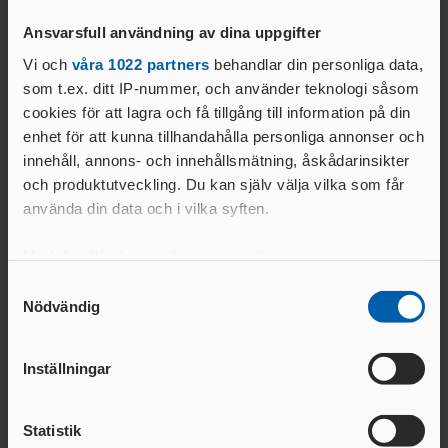
ANSÖKA OM SANKTION
ELITFRIIDROTT & STUDIER
Ansvarsfull användning av dina uppgifter
WORLD ATHLETICS GLOBAL
GYMNASIESTUDIER &
CALENDAR
Vi och
våra 1022 partners
behandlar din personliga data,
FRIIDROTTSSATSNING
Text:
som t.ex. ditt IP-nummer, och använder teknologi såsom
VANLIGA
Kommunikationsavdelningen
HÖGSKOLESTUDIER &
FRÅGOR
cookies för att lagra och få tillgång till information på din
kommunikation@friidrott.se
FRIIDROTTSSATSNING
enhet för att kunna tillhandahålla personliga annonser och
MANUALER &
EKONOMISKT STÖD &
innehåll, annons- och innehållsmätning, åskådarinsikter
INSTRUKTIONSFILMER
STIPENDIER
och produktutveckling. Du kan själv välja vilka som får
GODKÄNT
använda din data och i vilka syften.
LOPP
Med din tillåtelse skulle vi även vilja:
ELITIDROTTSMILJÖ
Relaterade nyheter
Samla in information om din geografiska plats
Samtyckesval
ER
MEDALJER OCH
Nödvändig
som kan ha en noggrannhet på upp till flera meter
MÄRKEN
FALU
Identifiera din enhet genom att aktivt skanna den
N
för specifika kännetecken (fingeravtryck)
Inställningar
GÖTEBOR
Ta reda på mer om hur dina personliga uppgifter
G
behandlas och ställ in dina preferenser i
detaljsektionen
.
BESKRIVNING AV
Statistik
Du kan ändra eller dra tillbaka ditt samtycke när som
KARLSTA