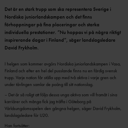
OCR
MP
INTERNATIONELLA
GRENPROGRAM &
PARAFRIIDRO
Det är en stark trupp som ska representera Sverige i
MÄSTERSKAP
POÄNGTABELLER
TT
NYHETER SAMARBETEN &
Nordiska juniorlandskampen och det finns
DIAMOND
SUPPORTRAR
TÄVLINGSTILLSTÅND &
förhoppningar på fina placeringar och starka
LEAGUE
INTYG
individuella prestationer. ”Nu hoppas vi på några riktigt
UTMÄRKELSER OCH
KASTSÄKERH
inspirerande dagar i Finland”, säger landslagsledare
MÄSTERSKAPSGRUPPEN
PRISER
ET
David Frykholm.
2026
NYHETER FRÅN
SVENSKA
BANMÄTNIN
VÄRLDSREKORD
RF
G
I helgen som kommer avgörs Nordiska juniorlandskampen i Vasa,
SVENSKA
TÄVLINGAR FÖR
Finland och efter en hel del pusslande finns nu en färdig svensk
VÄRLDSÅRSBÄSTAN
BARN
ANTIDOPING
trupp. V
arje nation får ställa upp med två aktiva i varje gren och
NCAA – AMERIKANSKA
TÄVLINGAR FÖR
under tävlingen samlar de poäng till sitt nationslag.
UNIVERSITETSMÄSTERSKAPEN
UTBILDNING
UNGDOM
AR
GP-
– Det är så roligt att följa dessa unga aktiva som vill framåt i sina
FINALEN
MEDICINSK
karriärer och många fick jag träffa i Göteborg på
DISPENS
Världsungdomsspelen den gångna helgen, säger David Frykholm,
ATEA
SVENSKA MÄSTERSKAP
FRIIDROTTSGALAN
VISTELSERAPPORTERI
landslagsledare för U20.
NG
SM-TÄVLINGAR OCH
Han fortsätter: