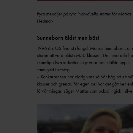
Fyra medaljer på fyra individuella starter för Matti
Hedman
Sunneborn äldst men bäst
1996 års OS-finalist i längd, Mattias Sunneborn, är 
oturen att vara äldst i M50-klassen. Det hindrade ho
i samtliga fyra individuella grenar han ställde upp 
samt guld i tresteg.
– Konkurrensen har aldrig varit så här hög på ett mä
klasser och grenar. För egen del har det gått helt en
förväntningar, säger Mattias som också ingick i sil