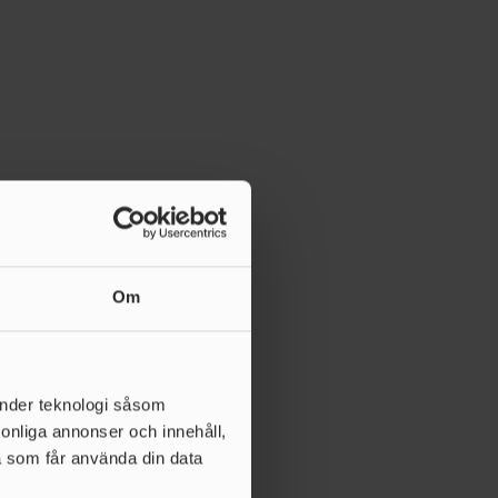
Om
änder teknologi såsom
rsonliga annonser och innehåll,
a som får använda din data