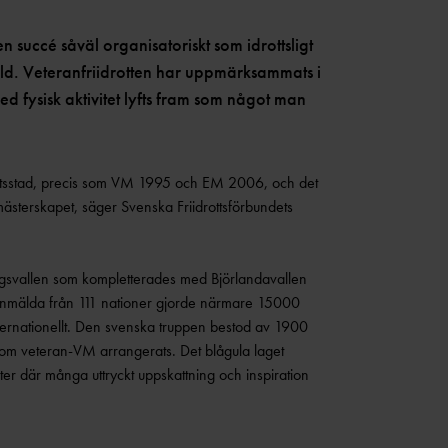
succé såväl organisatoriskt som idrottsligt
d. Veteranfriidrotten har uppmärksammats i
fysisk aktivitet lyfts fram som något man
drottsstad, precis som VM 1995 och EM 2006, och det
mästerskapet, säger Svenska Friidrottsförbundets
ogsvallen som kompletterades med Björlandavallen
 anmälda från 111 nationer gjorde närmare 15000
ternationellt. Den svenska truppen bestod av 1900
 som veteran-VM arrangerats. Det blågula laget
ter där många uttryckt uppskattning och inspiration