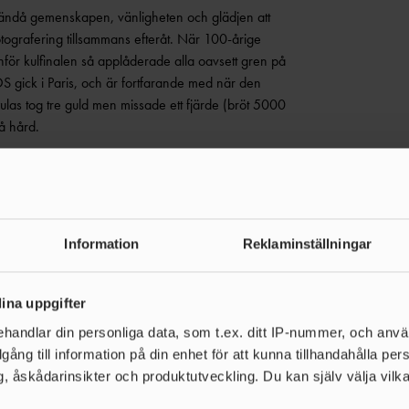
 ändå gemenskapen, vänligheten och glädjen att
tografering tillsammans efteråt. När 100-årige
nför kulfinalen så applåderade alla oavsett gren på
 gick i Paris, och är fortfarande med när den
las tog tre guld men missade ett fjärde (bröt 5000
å hård.
Information
Reklaminställningar
ina uppgifter
handlar din personliga data, som t.ex. ditt IP-nummer, och anv
illgång till information på din enhet för att kunna tillhandahålla pe
, åskådarinsikter och produktutveckling. Du kan själv välja vilk