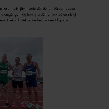
st osannolikt jämn serie där de fem första hoppen
sta omgången låg hon fyra då hon fick på en riktigt
enskt rekord. Det räckte hela vägen till guld –