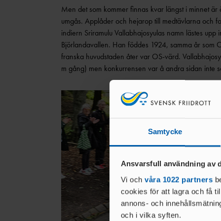
Men det som kommer finnas kvar längst i minnet är
umgås. Applåder och hejarop till medtävlarna och fo
indiern Sriramulu Vallabhajosyulas namn lästes upp i
Björlandavallen. Han föddes 1924, samma år som OS
franska huvudstaden åter var OS-värd. Vallabhajosyu
m gång) men konkurrensen var å andra sidan inte s
Samtycke
Ansvarsfull användning av d
Vi och
våra 1022 partners
be
cookies för att lagra och få t
annons- och innehållsmätning
och i vilka syften.