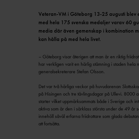
Veteran-VM i Göteborg 13-25 augusti blev en 
med hela 175 svenska medaljer varav 60 gul
media där även gemenskap i kombination med 
kan hålla på med hela livet.
– Göteborg visar återigen att man är en riktig frii
har verkligen varit en härlig stämning i staden hela 
generalsekreterare Stefan Olsson.
Det var två härliga veckor på huvudarenan Slottssk
på Hisingen och tre tävlingsdagar på Ullevi. 8000
starter vilket uppmärksammats både i Sverige och in
aktiva som är den i särklass största under de 49 år
innehöll såväl erfarna friidrottare som glada debutan
att fortsätta.