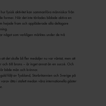
hur fysisk aktivitet kan sammanföra människor från
e former. När det inte tävlades bildade aktiva en
m hejade fram och applåderade alla deltagare
mning.
r något som verkligen märktes under de två
 det skulle bli fler medaljer nu var väntat, men att
ver och 68 brons – är inget annat än en succé. Och
r för både män och kvinnor.
ld följt av Tyskland, Storbritannien och Sverige på
varav åtta i stafett medan våra internationella gäster
r.