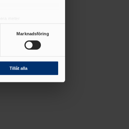
lera meter
ryck)
ljsektionen
. Du kan ändra
Marknadsföring
andahålla funktioner för
n information från din enhet
 tur kombinera informationen
Tillåt alla
deras tjänster.