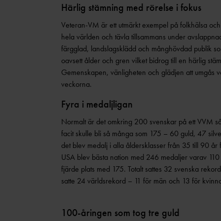
Härlig stämning med rörelse i fokus
Veteran-VM är ett utmärkt exempel på folkhälsa och 
hela världen och tävla tillsammans under avslappnad
färgglad, landslagsklädd och månghövdad publik so
oavsett ålder och gren vilket bidrog till en härlig stä
Gemenskapen, vänligheten och glädjen att umgås va
veckorna.
Fyra i medaljligan
Normalt är det omkring 200 svenskar på ett VVM så att
facit skulle bli så många som 175 – 60 guld, 47 sil
det blev medalj i alla åldersklasser från 35 till 90 å
USA blev bästa nation med 246 medaljer varav 110 gu
fjärde plats med 175. Totalt sattes 32 svenska rekord 
satte 24 världsrekord – 11 för män och 13 för kvinno
100-åringen som tog tre guld