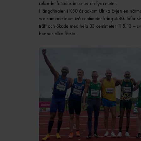
rekordet fattades inte mer än fyra meter.
I längdfinalen i K50 åstadkom Ulrika Evjen en närma
var samlade inom två centimeter kring 4.80. Inför si
träff och ökade med hela 33 centimeter till 5.13 – sv
hennes allra första.