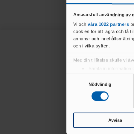
Ansvarsfull användning av d
Vi och
våra 1022 partners
be
cookies för att lagra och få t
annons- och innehållsmätning
och i vilka syften.
Med din tillåtelse skulle vi äve
Samla in information 
Identifiera din enhet 
Samtyckesval
Ta reda på mer om hur dina pe
Nödvändig
eller dra tillbaka ditt samtyc
Vi använder enhetsidentifierar
sociala medier och analysera 
till de sociala medier och a
Avvisa
med annan information som du 