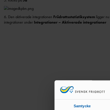
5. Klicka på
Ja
6. Den aktiverade integrationen
Friidrottsstatistiksystem
ligger nu
integrationer under
Integrationer – Aktiverade integrationer
Samtycke