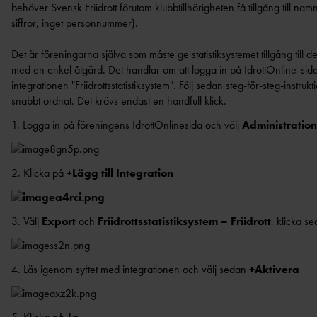
NYHETER SAMARBETEN &
NYHETER
TRYGGHET
ELITFRII
behöver Svensk Friidrott förutom klubbtillhörigheten få tillgång till n
SVENSK FRIIDROTTS PARATOUR
SUPPORTRAR
siffror, inget personnummer).
INKLUDERANDE FRIIDROTT
GYMNASIES
RESULTATRAPPORTERING
FRIIDROTTS
TRYGG FRIIDROTT
Det är föreningarna själva som måste ge statistiksystemet tillgång till de
ARENA
HÖGSKOLES
MEDALJER OCH MÄRKEN
BESKRIV
SÄKER FRIIDROTT
med en enkel åtgärd. Det handlar om att logga in på IdrottOnline-sid
FRIIDROTTS
TÄVLIN
LÅNGLOPP
FRISK FRIIDROTT
integrationen "Friidrottsstatistiksystem". Följ sedan steg-för-steg-instru
EKONOMISKT
snabbt ordnat.
Det krävs endast en handfull klick.
KRAFTMÄTN
FRIIDROTTENS SPELREGLER -
UPPFÖRANDEKOD
REGIONSMÄ
1. Logga in på föreningens IdrottOnlinesida och välj
Administration
CASTORAM
2. Klicka på
+Lägg till Integration
FRIIDROTTSKOLLEN – VEM
TÄVLAR NÄR OCH VAR?
3. Välj
Export
och
Friidrottsstatistiksystem – Friidrott
, klicka s
4. Läs igenom syftet med integrationen och välj sedan
+Aktivera