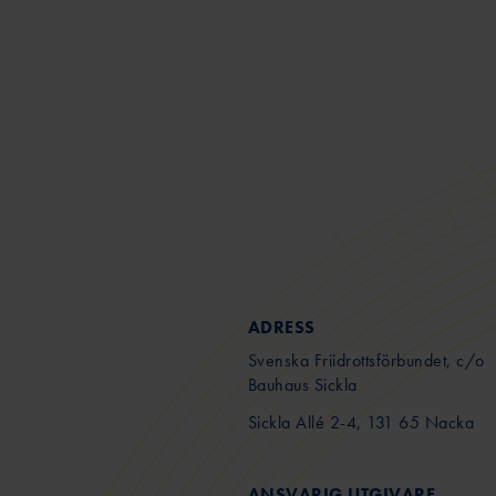
ADRESS
Svenska Friidrottsförbundet, c/o
Bauhaus Sickla
Sickla Allé 2-4, 131 65 Nacka
ANSVARIG UTGIVARE