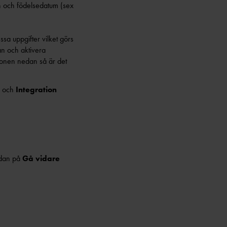
 FRÅN RF
DROTT & STUDIER
ELITIDROTTSMILJÖER
amn och födelsedatum (sex
TUDIER &
FALUN
SATSNING
GÖTEBORG
ssa uppgifter vilket görs
TUDIER &
NING AV
KARLSTAD
an och aktivera
SATSNING
GSKONCEPT
MALMÖ
ktionen nedan så är det
 STÖD & STIPENDIER
INGEN 15-17 ÅR
STOCKHOLM/SOLLENTUNA
STERSKAPEN 13-14 ÅR
UMEÅ
och
Integration
A
VÄXJÖ
edan på
Gå vidare