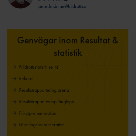
FRISK FRIIDROTT
jonas.hedman@friidrott.se
Genvägar inom Resultat &
statistik
Friidrottsstatistik.se
Rekord
Resultatrapportering arena
Resultatrapportering långlopp
Privatprenumeration
Föreningsprenumeration