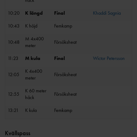
häck
LOPP
TT
ULTRA
REKORD
10:20
K längd
Final
Khaddi Sagnia
DISTRIKTSKALENDR
OC
SVENSKA
AR
R
10:43
K höjd
Femkamp
REKORD
INTERNATIONELLA
FRIIDROTTSKOLLEN – VEM
SM-
TÄVLINGAR
M 4x400
TÄVLAR NÄR OCH VAR?
10:48
Försöksheat
REKORD
meter
TÄVLINGSSIDOR SM OCH
PRESTATIONSCENTR
VÄRLDSREKO
FGP
UM
11:23
M kula
Final
Wictor Petersson
RD
SVENSK FRIIDROTTS
EUROPAREKO
PARATOUR
KAS
PRESS & MEDIA
K 4x400
RD
12:05
Försöksheat
T
meter
GRAFISK PROFIL &
REKORDBLANKE
SPRINT/HÄ
LOGOTYPER
TT
CK
K 60 meter
12:55
Försöksheat
REGLER &
häck
VETERANREKO
MEDEL/LÅN
BESTÄMMELSER
RD
G
13:21
K kula
Femkamp
REGLE
HOP
NYHETER FÖRENING &
R
P
FÖRBUND
REGLER
MÅNGKA
Kvällspass
HISTORIK