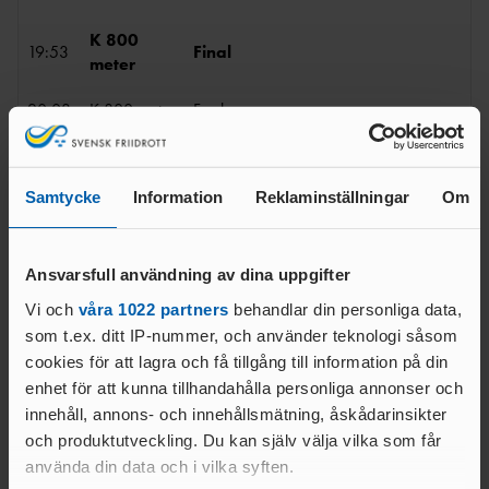
ANTIDOPINGPL
GRENPROGRAM
AN
SM-
K 800
PRENUMERATIONER
19:53
Final
BESTÄMMELSER
meter
FÖRENINGSPRENUMERATI
ANSÖK/ARRANGERA
20:03
K 800 meter
Femkamp
ON
MÄSTERSKAP
TRYGGHET
PRIVATPRENUMERATI
SÄKERHETSBESIKTNING LÅNGA
K 60
ON
INKLUDERANDE
KAST
20:13
meter
Final
FRIIDROTT
Samtycke
Information
Reklaminställningar
Om
häck
BÄSTA SM-
TRYGG
FÖRENING
FRIIDROTT
M 4x400
20:26
Final
LAG-
RESULTATRAPPORTERI
meter
Ansvarsfull användning av dina uppgifter
SÄKER
SM
NG
FRIIDROTT
Vi och
våra 1022 partners
behandlar din personliga data,
SVENSKA
K 4x400
20:47
Final
FRISK
AREN
som t.ex. ditt IP-nummer, och använder teknologi såsom
FRIIDROTTSCUPEN
meter
FRIIDROTT
A
cookies för att lagra och få tillgång till information på din
LAG-
FRIIDROTTENS SPELREGLER -
LÅNGLOP
enhet för att kunna tillhandahålla personliga annonser och
USM
UPPFÖRANDEKOD
P
innehåll, annons- och innehållsmätning, åskådarinsikter
och produktutveckling. Du kan själv välja vilka som får
använda din data och i vilka syften.