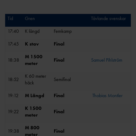
OCR
MP
INTERNATIONELLA
GRENPROGRAM &
PARAFRIIDRO
MÄSTERSKAP
POÄNGTABELLER
TT
NYHETER SAMARBETEN &
Tid
Gren
Tävlande svenskar
DIAMOND
SUPPORTRAR
TÄVLINGSTILLSTÅND &
1
        
LEAGUE
INTYG
17:40
K längd
Femkamp
UTMÄRKELSER OCH
KASTSÄKERH
MÄSTERSKAPSGRUPPEN
17:45
K stav
Final
PRISER
ET
2026
NYHETER FRÅN
SVENSKA
BANMÄTNIN
M 1500
18:38
Final
Samuel Pihlström
VÄRLDSREKORD
RF
G
meter
SVENSKA
TÄVLINGAR FÖR
VÄRLDSÅRSBÄSTAN
K 60 meter
BARN
18:52
Semifinal
ANTIDOPING
häck
NCAA – AMERIKANSKA
TÄVLINGAR FÖR
UNIVERSITETSMÄSTERSKAPEN
UTBILDNING
UNGDOM
19:12
M Längd
Final
Thobias Montler
AR
GP-
FINALEN
MEDICINSK
K 1500
19:22
Final
DISPENS
meter
ATEA
SVENSKA MÄSTERSKAP
FRIIDROTTSGALAN
VISTELSERAPPORTERI
M 800
NG
19:38
Final
SM-TÄVLINGAR OCH
meter