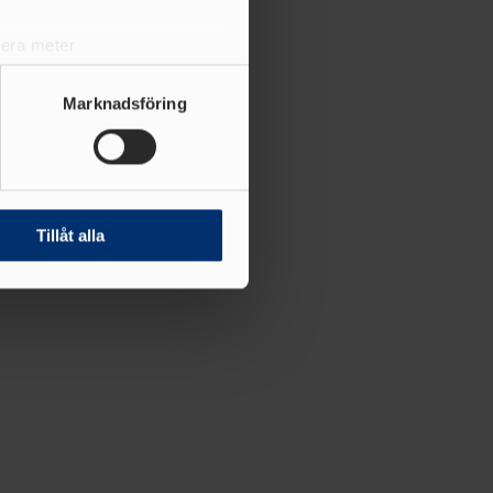
lera meter
ryck)
ljsektionen
. Du kan ändra
Marknadsföring
andahålla funktioner för
n information från din enhet
 tur kombinera informationen
Tillåt alla
deras tjänster.