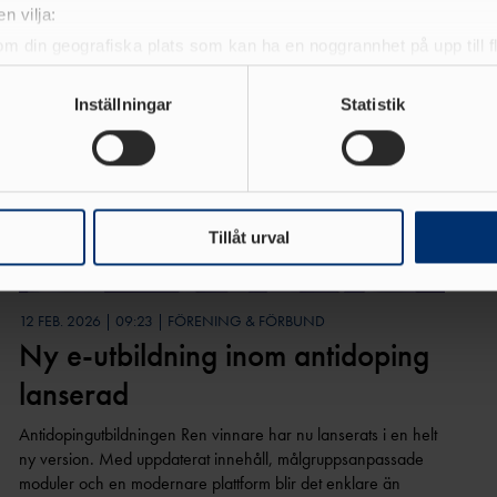
n vilja:
om din geografiska plats som kan ha en noggrannhet på upp till f
genom att aktivt skanna den för specifika kännetecken (fingeravt
rsonliga uppgifter behandlas och ställ in dina preferenser i
deta
Inställningar
Statistik
ke när som helst från cookie-förklaringen.
e för att anpassa innehållet och annonserna till användarna, tillh
vår trafik. Vi vidarebefordrar även sådana identifierare och anna
nnons- och analysföretag som vi samarbetar med. Dessa kan i sin
Tillåt urval
har tillhandahållit eller som de har samlat in när du har använt 
12 FEB. 2026 | 09:23 | FÖRENING & FÖRBUND
Ny e-utbildning inom antidoping
lanserad
Antidopingutbildningen Ren vinnare har nu lanserats i en helt
ny version. Med uppdaterat innehåll, målgruppsanpassade
moduler och en modernare plattform blir det enklare än