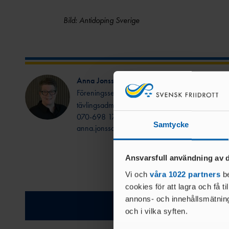
Bild: Antidoping Sverige
Anna Jonsson
Föreningsservice och
tävlingsadministration
070-698 17 79
Samtycke
anna.jonsson@friidrott.se
Ansvarsfull användning av d
Vi och
våra 1022 partners
be
cookies för att lagra och få t
annons- och innehållsmätning
Relatera
och i vilka syften.