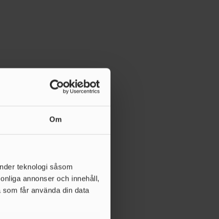
Om
änder teknologi såsom
rsonliga annonser och innehåll,
a som får använda din data