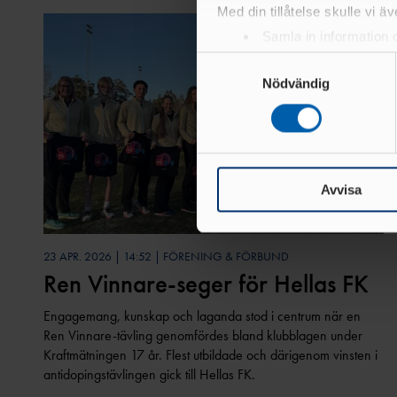
Med din tillåtelse skulle vi äve
Samla in information 
Identifiera din enhet 
Samtyckesval
Ta reda på mer om hur dina pe
Nödvändig
eller dra tillbaka ditt samtyc
Vi använder enhetsidentifierar
sociala medier och analysera 
till de sociala medier och a
Avvisa
med annan information som du 
23 APR. 2026 | 14:52 | FÖRENING & FÖRBUND
Ren Vinnare-seger för Hellas FK
Engagemang, kunskap och laganda stod i centrum när en
Ren Vinnare-tävling genomfördes bland klubblagen under
Kraftmätningen 17 år. Flest utbildade och därigenom vinsten i
antidopingstävlingen gick till Hellas FK.