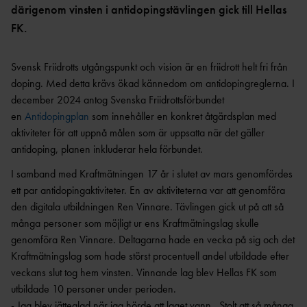
OCR
MP
därigenom vinsten i antidopingstävlingen gick till Hellas
INTERNATIONELLA
GRENPROGRAM &
PARAFRIIDRO
FK.
MÄSTERSKAP
POÄNGTABELLER
TT
NYHETER SAMARBETEN &
DIAMOND
SUPPORTRAR
TÄVLINGSTILLSTÅND &
LEAGUE
Svensk Friidrotts utgångspunkt och vision är en friidrott helt fri från
INTYG
doping. Med detta krävs ökad kännedom om antidopingreglerna. I
UTMÄRKELSER OCH
KASTSÄKERH
MÄSTERSKAPSGRUPPEN
december 2024 antog Svenska Friidrottsförbundet
PRISER
ET
2026
en
Antidopingplan
som innehåller en konkret åtgärdsplan med
NYHETER FRÅN
SVENSKA
BANMÄTNIN
aktiviteter för att uppnå målen som är uppsatta när det gäller
VÄRLDSREKORD
RF
G
antidoping, planen inkluderar hela förbundet.
SVENSKA
TÄVLINGAR FÖR
VÄRLDSÅRSBÄSTAN
I samband med Kraftmätningen 17 år i slutet av mars genomfördes
BARN
ANTIDOPING
ett par antidopingaktiviteter. En av aktiviteterna var att genomföra
NCAA – AMERIKANSKA
TÄVLINGAR FÖR
UNIVERSITETSMÄSTERSKAPEN
UTBILDNING
den digitala utbildningen Ren Vinnare. Tävlingen gick ut på att så
UNGDOM
AR
många personer som möjligt ur ens Kraftmätningslag skulle
GP-
genomföra Ren Vinnare. Deltagarna hade en vecka på sig och det
FINALEN
MEDICINSK
DISPENS
Kraftmätningslag som hade störst procentuell andel utbildade efter
ATEA
SVENSKA MÄSTERSKAP
veckans slut tog hem vinsten. Vinnande lag blev Hellas FK som
FRIIDROTTSGALAN
VISTELSERAPPORTERI
utbildade 10 personer under perioden.
NG
SM-TÄVLINGAR OCH
- Jag blev jätteglad när jag hörde att laget vann. Stolt att så många