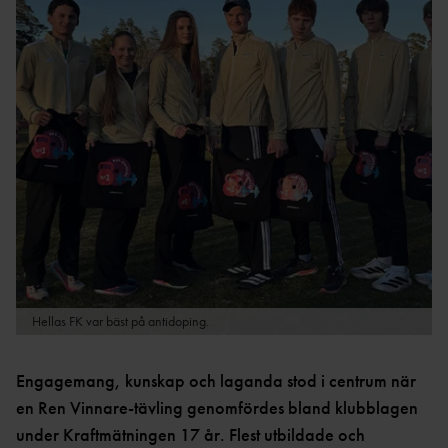
LOPP
TT
ULTRA
REKORD
DISTRIKTSKALENDR
OC
SVENSKA
AR
R
REKORD
INTERNATIONELLA
FRIIDROTTSKOLLEN – VEM
SM-
TÄVLINGAR
TÄVLAR NÄR OCH VAR?
REKORD
TÄVLINGSSIDOR SM OCH
PRESTATIONSCENTR
VÄRLDSREKO
FGP
UM
RD
SVENSK FRIIDROTTS
EUROPAREKO
PARATOUR
KAS
PRESS & MEDIA
RD
T
GRAFISK PROFIL &
REKORDBLANKE
SPRINT/HÄ
LOGOTYPER
TT
CK
REGLER &
Hellas FK var bäst på antidoping.
VETERANREKO
MEDEL/LÅN
BESTÄMMELSER
RD
G
REGLE
HOP
NYHETER FÖRENING &
Engagemang, kunskap och laganda stod i centrum när
R
P
FÖRBUND
en Ren Vinnare-tävling genomfördes bland klubblagen
REGLER
MÅNGKA
under Kraftmätningen 17 år. Flest utbildade och
HISTORIK