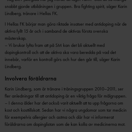
ANTIDOPINGPL
GRENPROGRAM
snabbt gjorde utbildningen i gruppen. Bra fighting spirit, säger Karin
AN
SM-
PRENUMERATIONER
Lindberg, tränare i Hellas FK.
BESTÄMMELSER
FÖRENINGSPRENUMERATI
I Hellas FK börjar man göra riktade insatser med antidoping när de
ANSÖK/ARRANGERA
ON
aktiva fyllt 15 år och i samband de aktivas första svenska
MÄSTERSKAP
TRYGGHET
mästerskap.
PRIVATPRENUMERATI
SÄKERHETSBESIKTNING LÅNGA
ON
INKLUDERANDE
– Vi brukar lyfta fram att på SM kan det bli aktuellt med
KAST
FRIIDROTT
dopingkontroll och att de aktiva ska vara beredda på vad det
BÄSTA SM-
innebär, varför en kontroll görs och hur den går till, säger Karin
TRYGG
FÖRENING
FRIIDROTT
Lindberg.
LAG-
RESULTATRAPPORTERI
SÄKER
SM
Involvera föräldrarna
NG
FRIIDROTT
SVENSKA
Karin Lindberg, som är tränare i träningsgruppen 2010–2011, ser
FRISK
AREN
FRIIDROTTSCUPEN
fler anledningar till att antidoping är en viktig fråga för målgruppen.
FRIIDROTT
A
LAG-
– I denna ålder har det också varit aktuellt att ta upp frågorna om
FRIIDROTTENS SPELREGLER -
LÅNGLOP
USM
kost och kosttillskott. Sedan har vi några ungdomar som tar medicin
UPPFÖRANDEKOD
P
för exempelvis allergier och astma och där har vi informerat
föräldrarna om dopinglistan som de kan kolla av medicinerna mot.