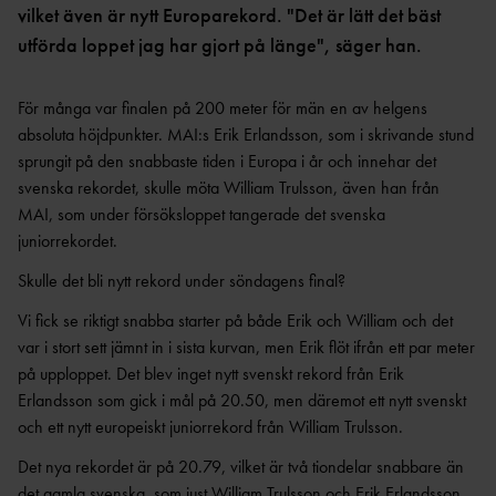
OCR
MP
vilket även är nytt Europarekord. "Det är lätt det bäst
INTERNATIONELLA
GRENPROGRAM &
PARAFRIIDRO
utförda loppet jag har gjort på länge", säger han.
MÄSTERSKAP
POÄNGTABELLER
TT
NYHETER SAMARBETEN &
DIAMOND
SUPPORTRAR
TÄVLINGSTILLSTÅND &
LEAGUE
För många var finalen på 200 meter för män en av helgens
INTYG
absoluta höjdpunkter. MAI:s Erik Erlandsson, som i skrivande stund
UTMÄRKELSER OCH
KASTSÄKERH
MÄSTERSKAPSGRUPPEN
sprungit på den snabbaste tiden i Europa i år och innehar det
PRISER
ET
2026
svenska rekordet, skulle möta William Trulsson, även han från
NYHETER FRÅN
SVENSKA
BANMÄTNIN
MAI, som under försöksloppet tangerade det svenska
VÄRLDSREKORD
RF
G
juniorrekordet.
SVENSKA
TÄVLINGAR FÖR
VÄRLDSÅRSBÄSTAN
Skulle det bli nytt rekord under söndagens final?
BARN
ANTIDOPING
NCAA – AMERIKANSKA
TÄVLINGAR FÖR
Vi fick se riktigt snabba starter på både Erik och William och det
UNIVERSITETSMÄSTERSKAPEN
UTBILDNING
UNGDOM
var i stort sett jämnt in i sista kurvan, men Erik flöt ifrån ett par meter
AR
GP-
på upploppet. Det blev inget nytt svenskt rekord från Erik
FINALEN
MEDICINSK
Erlandsson som gick i mål på 20.50, men däremot ett nytt svenskt
DISPENS
ATEA
och ett nytt europeiskt juniorrekord från William Trulsson.
SVENSKA MÄSTERSKAP
FRIIDROTTSGALAN
VISTELSERAPPORTERI
Det nya rekordet är på 20.79, vilket är två tiondelar snabbare än
NG
SM-TÄVLINGAR OCH
det gamla svenska, som just William Trulsson och Erik Erlandsson