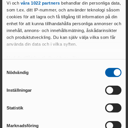
ANSÖKA OM SANKTION
***
Vi och
våra 1022 partners
behandlar din personliga data,
ELITFRIIDROTT & STUDIER
som t.ex. ditt IP-nummer, och använder teknologi såsom
WORLD ATHLETICS GLOBAL
Resultat
GYMNASIESTUDIER &
cookies för att lagra och få tillgång till information på din
CALENDAR
Mästerskapets hemsida
FRIIDROTTSSATSNING
enhet för att kunna tillhandahålla personliga annonser och
Startlistor
VANLIGA
HÖGSKOLESTUDIER &
innehåll, annons- och innehållsmätning, åskådarinsikter
FRÅGOR
FRIIDROTTSSATSNING
och produktutveckling. Du kan själv välja vilka som får
MANUALER &
använda din data och i vilka syften.
EKONOMISKT STÖD &
INSTRUKTIONSFILMER
STIPENDIER
Relaterade nyheter
GODKÄNT
Med din tillåtelse skulle vi även vilja:
LOPP
Samla in information om din geografiska plats
Samtyckesval
Nödvändig
som kan ha en noggrannhet på upp till flera meter
ELITIDROTTSMILJÖ
Identifiera din enhet genom att aktivt skanna den
ER
för specifika kännetecken (fingeravtryck)
MEDALJER OCH
Inställningar
MÄRKEN
Ta reda på mer om hur dina personliga uppgifter
FALU
N
behandlas och ställ in dina preferenser i
detaljsektionen
.
Statistik
Du kan ändra eller dra tillbaka ditt samtycke när som
GÖTEBOR
helst från cookie-förklaringen.
G
BESKRIVNING AV
KARLSTA
05 AUG. 2026 | 11:05 | SM
05 AUG. 2026 | 07:37 | 
Marknadsföring