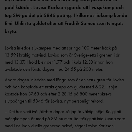
OCR
MP
publikstödet. Lovisa Karlsson gjorde sitt livs sjukamp och
INTERNATIONELLA
GRENPROGRAM &
PARAFRIIDRO
MÄSTERSKAP
tog SM-guldet på 5846 poäng. I killarnas tiokamp kunde
POÄNGTABELLER
TT
NYHETER SAMARBETEN &
DIAMOND
Emil Uhlin ta guldet efter att Fredrik Samuelsson tvingats
SUPPORTRAR
TÄVLINGSTILLSTÅND &
LEAGUE
INTYG
bryta.
UTMÄRKELSER OCH
KASTSÄKERH
MÄSTERSKAPSGRUPPEN
PRISER
ET
Lovisa inledde sjukampen med att springa 100 meter häck på
2026
NYHETER FRÅN
SVENSKA
BANMÄTNIN
13.59 i kraftig motvind, Lovisa som är Sverige-etta i grenen i år
VÄRLDSREKORD
RF
G
med 13.37. I höjd blev det 1.77 och i kula 12.33 innan hon
SVENSKA
TÄVLINGAR FÖR
avslutade den första dagen med 24.55 på 200 meter.
VÄRLDSÅRSBÄSTAN
BARN
ANTIDOPING
Andra dagen inleddes med längd som är en stark gren för Lovisa
NCAA – AMERIKANSKA
TÄVLINGAR FÖR
och hon kopplade ett strakt grepp om guldet med 6.22. I spjut
UNIVERSITETSMÄSTERSKAPEN
UTBILDNING
UNGDOM
kastade hon 37.63 och efter 2:28.15 på 800 meter skrevs
AR
GP-
slutpoängen till 5846 för Lovisa, nytt personligt rekord.
FINALEN
MEDICINSK
DISPENS
– Det har varit två jättebra dagar så jag är väldigt nöjd. Roligt att
ATEA
SVENSKA MÄSTERSKAP
FRIIDROTTSGALAN
VISTELSERAPPORTERI
mångkampen är med på SM nu men lite tråkigt att inte kunna vara
NG
med i de individuella grenarna också, säger Lovisa Karlsson.
SM-TÄVLINGAR OCH