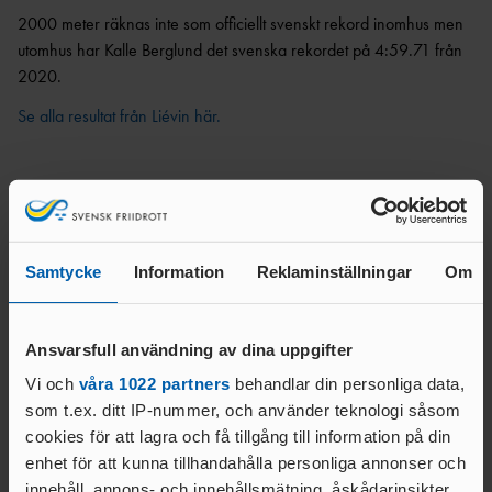
ANTIDOPINGPL
GRENPROGRAM
2000 meter räknas inte som officiellt svenskt rekord inomhus men
AN
SM-
PRENUMERATIONER
utomhus har Kalle Berglund det svenska rekordet på 4:59.71 från
BESTÄMMELSER
2020.
FÖRENINGSPRENUMERATI
ANSÖK/ARRANGERA
ON
Se alla resultat från Liévin här.
MÄSTERSKAP
TRYGGHET
PRIVATPRENUMERATI
SÄKERHETSBESIKTNING LÅNGA
ON
INKLUDERANDE
KAST
FRIIDROTT
BÄSTA SM-
TRYGG
FÖRENING
Text:
FRIIDROTT
LAG-
RESULTATRAPPORTERI
Kommunikationsavdelningen
Samtycke
Information
Reklaminställningar
Om
SÄKER
SM
NG
kommunikation@friidrott.se
FRIIDROTT
SVENSKA
FRISK
AREN
FRIIDROTTSCUPEN
Ansvarsfull användning av dina uppgifter
FRIIDROTT
A
LAG-
Vi och
våra 1022 partners
behandlar din personliga data,
FRIIDROTTENS SPELREGLER -
LÅNGLOP
USM
som t.ex. ditt IP-nummer, och använder teknologi såsom
UPPFÖRANDEKOD
P
cookies för att lagra och få tillgång till information på din
Relaterade nyheter
enhet för att kunna tillhandahålla personliga annonser och
innehåll, annons- och innehållsmätning, åskådarinsikter