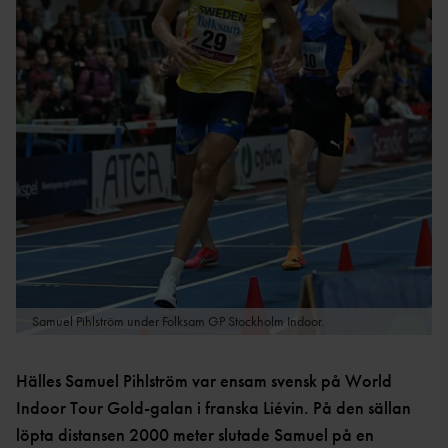
LOPP
TT
ULTRA
REKORD
DISTRIKTSKALENDR
OC
SVENSKA
AR
R
REKORD
INTERNATIONELLA
FRIIDROTTSKOLLEN – VEM
SM-
TÄVLINGAR
TÄVLAR NÄR OCH VAR?
REKORD
TÄVLINGSSIDOR SM OCH
PRESTATIONSCENTR
VÄRLDSREKO
FGP
UM
RD
SVENSK FRIIDROTTS
EUROPAREKO
PARATOUR
KAS
PRESS & MEDIA
RD
T
GRAFISK PROFIL &
REKORDBLANKE
SPRINT/HÄ
LOGOTYPER
TT
CK
REGLER &
Samuel Pihlström under Folksam GP Stockholm Indoor.
VETERANREKO
MEDEL/LÅN
BESTÄMMELSER
RD
G
REGLE
HOP
NYHETER FÖRENING &
Hälles Samuel Pihlström var ensam svensk på World
R
P
FÖRBUND
Indoor Tour Gold-galan i franska Liévin. På den sällan
REGLER
MÅNGKA
löpta distansen 2000 meter slutade Samuel på en
HISTORIK