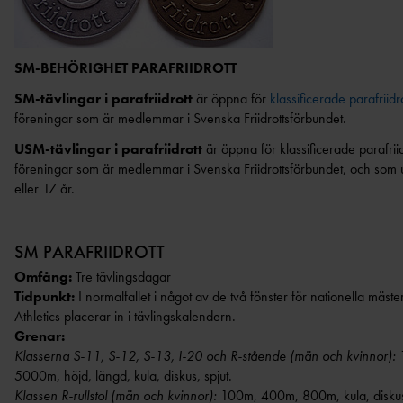
NYHETER SAMARBETEN &
NYHETER
TRYGGHET
ELITFRII
SVENSK FRIIDROTTS PARATOUR
SUPPORTRAR
INKLUDERANDE FRIIDROTT
GYMNASIES
RESULTATRAPPORTERING
FRIIDROTTS
TRYGG FRIIDROTT
SM-BEHÖRIGHET PARAFRIIDROTT
ARENA
HÖGSKOLES
MEDALJER OCH MÄRKEN
BESKRIV
SÄKER FRIIDROTT
FRIIDROTTS
TÄVLIN
SM-tävlingar i parafriidrott
är öppna för
klassificerade parafriidr
LÅNGLOPP
FRISK FRIIDROTT
EKONOMISKT
föreningar som är medlemmar i Svenska Friidrottsförbundet.
KRAFTMÄTN
FRIIDROTTENS SPELREGLER -
UPPFÖRANDEKOD
USM-tävlingar i parafriidrott
är öppna för klassificerade parafrii
REGIONSMÄ
föreningar som är medlemmar i Svenska Friidrottsförbundet, och som u
CASTORAM
eller 17 år.
FRIIDROTTSKOLLEN – VEM
SM PARAFRIIDROTT
TÄVLAR NÄR OCH VAR?
Omfång:
Tre tävlingsdagar
Tidpunkt:
I normalfallet i något av de två fönster för nationella mäs
Athletics placerar in i tävlingskalendern.
Grenar:
Klasserna S-11, S-12, S-13, I-20 och R-stående (män och kvinnor):
5000m, höjd, längd, kula, diskus, spjut.
Klassen R-rullstol (män och kvinnor):
100m, 400m, 800m, kula, disku