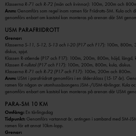
Klasserna R-71 och R-72 (män och kvinnor):
100m, 200m och 800m
Anm:
Genomförs som regel inom ramen för Friidrotts-SM. Kula och disk
genomförs enbart om kaststol kan monteras på arenan där SM genom
USM PARAFRIIDROTT
Grenar:
Klasserna S-11, S-12, S-13 och I-20 (P17 och F17):
100m, 800m, 30
diskus, spjut.
Klassen R-stående (P17 och F17): 100m, 200m, 800m, höjd, längd, kul
Klassen R-rullstol (P17 och F17):
100m, 200m, 800m, kula, diskus.
Klasserna R-71 och R-72 (P17 och F17):
100m, 200m och 800m.
Anm:
USM i parafriidrott genomförs i en åldersklass (15-17 år). Ge
ramen för någon av utomhussäsongens JSM-/USM-tävlingar. Kula och di
genomförs enbart om kaststol kan monteras på arenan där USM gen
PARA-SM 10 KM
Omfång:
En tävlingsdag
Tidpunkt:
Genomförs vartannat år, antingen i samband med SM-J
ramen för ett annat 10km-lopp.
Grenar: