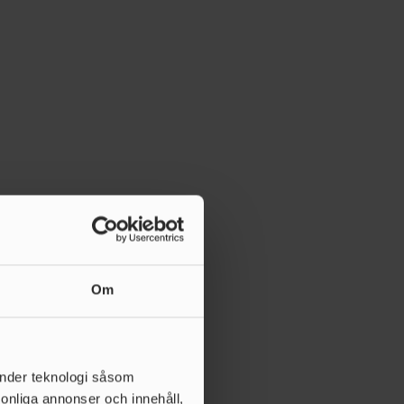
Om
änder teknologi såsom
rsonliga annonser och innehåll,