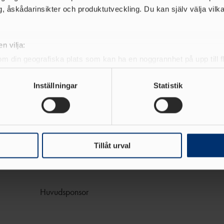
, åskådarinsikter och produktutveckling. Du kan själv välja vilk
ävlingar (ISM, IJSM eller
n vilja:
om din geografiska plats som kan ha en noggrannhet på upp till f
60m, 200m, 800m,
genom att aktivt skanna den för specifika kännetecken (fingeravt
rsonliga uppgifter behandlas och ställ in dina preferenser i
deta
Inställningar
Statistik
ke när som helst från cookie-förklaringen.
e för att anpassa innehållet och annonserna till användarna, tillh
vår trafik. Vi vidarebefordrar även sådana identifierare och anna
nnons- och analysföretag som vi samarbetar med. Dessa kan i sin
Tillåt urval
har tillhandahållit eller som de har samlat in när du har använt 
Huvudsponsor