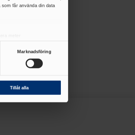
a som får använda din data
lera meter
ryck)
ljsektionen
. Du kan ändra
Marknadsföring
andahålla funktioner för
n information från din enhet
 tur kombinera informationen
Tillåt alla
deras tjänster.