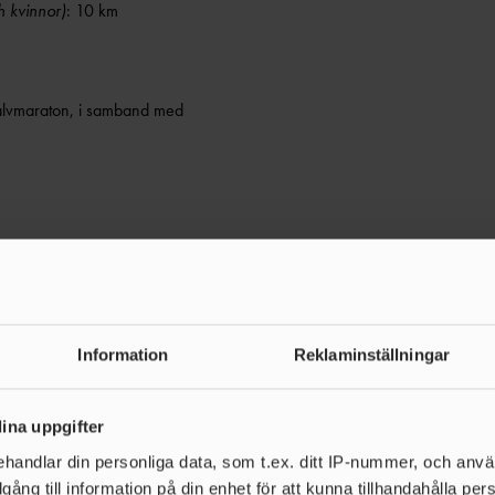
 kvinnor)
: 10 km
alvmaraton, i samband med
1
        
10 km
SM i terränglöpning.
Information
Reklaminställningar
*
ina uppgifter
ett 1,5km-varv.
handlar din personliga data, som t.ex. ditt IP-nummer, och anv
,5 km (tre varv à 1,5 km).
illgång till information på din enhet för att kunna tillhandahålla pe