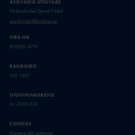
BI
ANSVARIG UTGIVARE
BAUI:S MINI-
Förbundschef David Fridell
FRIIDROTTSSKOLA
david.fridell@friidrott.se
COMPANY
LINE
ORG.NR
VÄSTANHE
802001-0719
DE
BANKGIRO
UTMÄRKELSER &
332-1387
STIPENDIER
LEDARUTMÄRKELS
UTGIVNINGSBEVIS
ER
Nr 2008-033
UTMÄRKELSER TILL
AKTIVA
UNGDOMSFOND
COOKIES
EN
Hantera ditt samtycke