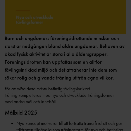
GRUNDUTBILDNING FÖR
EN
R
LEDIGA TJÄNSTER &
TRÄNARE
UPPDRAG
UTDRAG UR
CERTIFIERIN
FRISKIS &
FRIIDROTTSTRÄNARE
BELASTNINGSREGISTRET
SVETTIS
G
IDROTTSORGANISATIO
STEG 1
NER
TRYGG
VANDRIN
FRIIDROTTSTRÄNARE
KOMMUNIKATION
G
OM VÅRA NIO
Barn och ungdomars föreningsidrottande minskar och
STEG 2
DISTRIKT
GÅN
störst är nedgången bland äldre ungdomar. Behoven av
FRIIDROTTSTRÄNARE
KONCEPTANLÄGGNINGAR
G
INTERNATIONELLA
ökad fysisk aktivitet är stora i alla åldersgrupper.
STEG 3
UPPDRAG
ELITANLÄGGNI
SÄKER
Föreningsidrotten kan uppfattas som en alltför
FRIIDROTTSTRÄNARE
NG
PRENUMERERA PÅ VÅRT
FRIIDROTT
STEG 4
tävlingsinriktad miljö och det attraherar inte dem som
NYHETSBREV
FRIIDROTTSPLA
MEDLEM I SVENSK
söker rolig och givande träning utifrån egna villkor.
LÖPLEDAR
MATCHFIXNIN
TS
FRIIDROTT
E
G
För att möta detta måste befintlig tävlingsinriktad
NÄRIDROTTSPLA
LÖPTRÄNA
KASTSÄKERH
HITTA
träning kompletteras med nya och utvecklade träningsformer
TS
KONTAKTA OSS
RE
ET
FÖRENING
med andra mål och innehåll.
ARENA
STYRELS
STARTA
INOMHUS
Målbild 2025
E
FÖRENING
KOMBIHA
Nya koncept motiverar till att fortsätta träna friidrott och gör
REVISORE
FÖRSÄKRING
FORTBILDNING TRÄNARE
LL
FRISK
friidrotten tillgänglig som träningsform för nya och befintliga
R