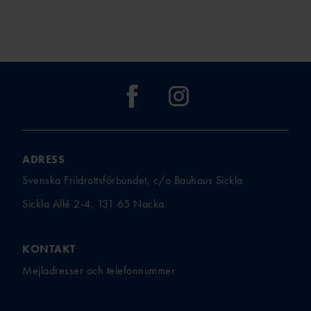
FÖRENINGSAFFÄRE
FÖRBUNDSBANMÄT
ARE
N
TEKNISK
FRIIDROTTSSHOPP
LEDARE
EN
TEKNISK DELEGAT
BAUHAU
ARENA
S
TEKNISK DELEGAT ICKE
FOLKSA
ARENA
M
SCANDI
ADRESS
C
Svenska Friidrottsförbundet, c/o Bauhaus Sickla
UTBILDAR
FOLKSP
Sickla Allé 2-4, 131 65 Nacka
EL
E
TALLINK SILJA
LINE
KONTAKT
UNISPOR
Mejladresser och telefonnummer
UTBILDNINGSANSVARIGA I VÅRA
T
NIO DISTRIKT
MA