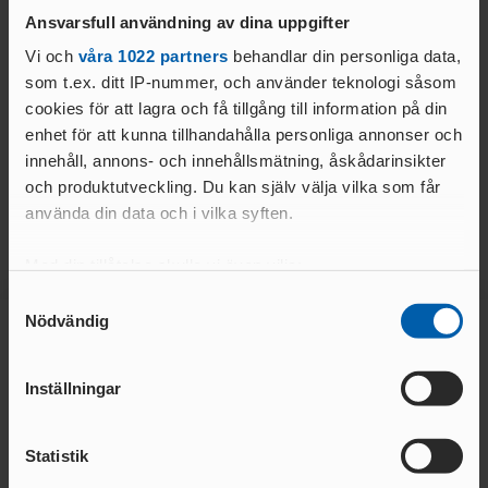
LEDARE
DOMARE
UNGA
Vidareutveckla löpningen
Ansvarsfull användning av dina uppgifter
FRIIDROTTSFOKUS -
UTBILDARE
VÄRDEGRUND, SPELREGLER OCH
Vi och
våra 1022 partners
behandlar din personliga data,
FÖRENINGSWEBBINARIER
Stärkt ledarskap
TRÄNARE
TRYGGHET
som t.ex. ditt IP-nummer, och använder teknologi såsom
SAMARBETE RF-
Blågula framgångar
UTBILDNING GENOM RF-
cookies för att lagra och få tillgång till information på din
SISU
SISU
enhet för att kunna tillhandahålla personliga annonser och
Stärkt finansiering
LOK-
innehåll, annons- och innehållsmätning, åskådarinsikter
STRATEGI – SVENSK FRIIDROTT
STÖD
och produktutveckling. Du kan själv välja vilka som får
2030
IDROTTSARENAN – IDROTTENS NYA
använda din data och i vilka syften.
VERKSAMHETSSYSTEM
DOMARE
IDROTTONLI
Med din tillåtelse skulle vi även vilja:
TÄVLINGENS
NE
ABC
Samla in information om din geografiska plats
Samtyckesval
RÅD & TIPS OM
Nödvändig
som kan ha en noggrannhet på upp till flera meter
DOMAR
GDPR
E
Identifiera din enhet genom att aktivt skanna den
Huvudsponsor
MÅNADENS LEDARE
för specifika kännetecken (fingeravtryck)
FÖRBUNDSDOMA
Inställningar
2024
RE
Ta reda på mer om hur dina personliga uppgifter
GUIDE FÖR
behandlas och ställ in dina preferenser i
detaljsektionen
.
DOMARE
TÄVLINGSARRANGÖRER
Statistik
Du kan ändra eller dra tillbaka ditt samtycke när som
GÅNG
helst från cookie-förklaringen.