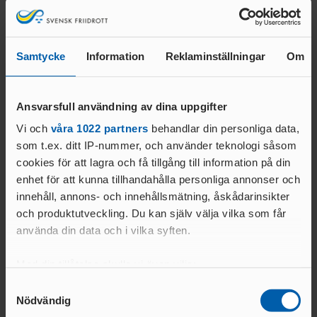
Friidrottskollen
Vem tävlar var och när? Här presenterar vi diverse
Samtycke
Information
Reklaminställningar
Om
intressanta tävlingsstarter!
Klicka här!
Ansvarsfull användning av dina uppgifter
Vi och
våra 1022 partners
behandlar din personliga data,
som t.ex. ditt IP-nummer, och använder teknologi såsom
Nyheter parafriidrott
cookies för att lagra och få tillgång till information på din
enhet för att kunna tillhandahålla personliga annonser och
innehåll, annons- och innehållsmätning, åskådarinsikter
och produktutveckling. Du kan själv välja vilka som får
använda din data och i vilka syften.
Med din tillåtelse skulle vi även vilja:
Samla in information om din geografiska plats
Samtyckesval
Nödvändig
som kan ha en noggrannhet på upp till flera meter