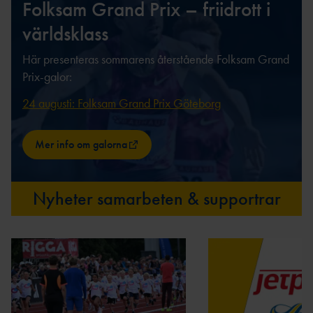
TÄVLAR NÄR OCH VAR?
Folksam Grand Prix – friidrott i
världsklass
Här presenteras sommarens återstående Folksam Grand
Prix-galor:
24 augusti: Folksam Grand Prix Göteborg
Mer info om galorna
Nyheter samarbeten & supportrar