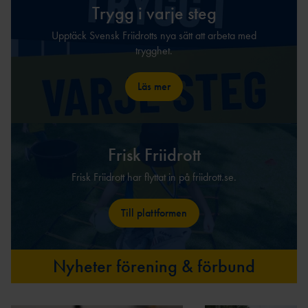
ANSÖKA OM SANKTION
Trygg i varje steg
ELITFRIIDROTT & STUDIER
WORLD ATHLETICS GLOBAL
Upptäck Svensk Friidrotts nya sätt att arbeta med
GYMNASIESTUDIER &
CALENDAR
trygghet.
FRIIDROTTSSATSNING
VANLIGA
HÖGSKOLESTUDIER &
FRÅGOR
Läs mer
FRIIDROTTSSATSNING
MANUALER &
EKONOMISKT STÖD &
INSTRUKTIONSFILMER
STIPENDIER
GODKÄNT
LOPP
Frisk Friidrott
Frisk Friidrott har flyttat in på friidrott.se.
ELITIDROTTSMILJÖ
ER
MEDALJER OCH
Till plattformen
MÄRKEN
FALU
N
Nyheter förening & förbund
GÖTEBOR
G
BESKRIVNING AV
KARLSTA