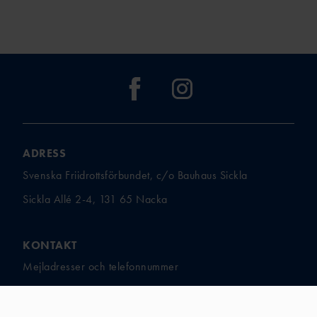
ADRESS
Svenska Friidrottsförbundet, c/o Bauhaus Sickla
Sickla Allé 2-4, 131 65 Nacka
KONTAKT
Mejladresser och telefonnummer
ANSVARIG UTGIVARE