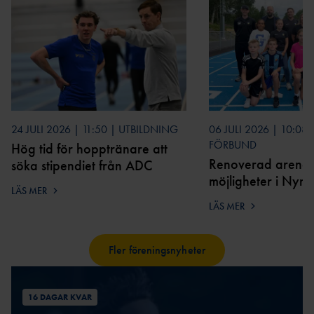
TÄVLINGSKONCEPT
D
MALM
KRAFTMÄTNINGEN 15-17
Ö
ÅR
STOCKHOLM/SOLLENTU
REGIONSMÄSTERSKAPEN 13-
NA
14 ÅR
UME
CASTORAM
Å
A
24 JULI 2026 | 11:50 | UTBILDNING
06 JULI 2026 | 10:08
VÄXJ
FÖRBUND
Hög tid för hopptränare att
Ö
Renoverad arena 
söka stipendiet från ADC
möjligheter i Nyn
LÄS MER
LÄS MER
FRISK
FRIIDROTT
Fler föreningsnyheter
FRIIDROTTSKOLLEN – VEM
16 DAGAR KVAR